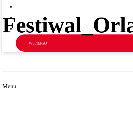
KONKURS STRAŻNICZY
Festiwal_Orl
KONTAKT
ENGLISH
WSPIERAJ
Menu
Strona główna
O Funduszu
Wspierane inicjatywy