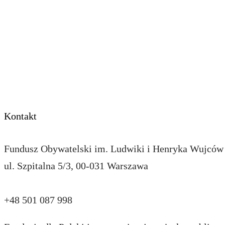
Pomagam
Kontakt
Dla mediów
Przekaż 1,5%
Kontakt
Fundusz Obywatelski im. Ludwiki i Henryka Wujców |
ul. Szpitalna 5/3, 00-031 Warszawa
darczyncy@funduszobywatelski.pl
+48 501 087 998