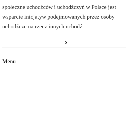
społeczne uchodźców i uchodźczyń w Polsce jest
wsparcie inicjatyw podejmowanych przez osoby
uchodźcze na rzecz innych uchodź
Dowiedz się więcej
Menu
Strona główna
O Funduszu
Wspierane inicjatywy
Pomagam
Kontakt