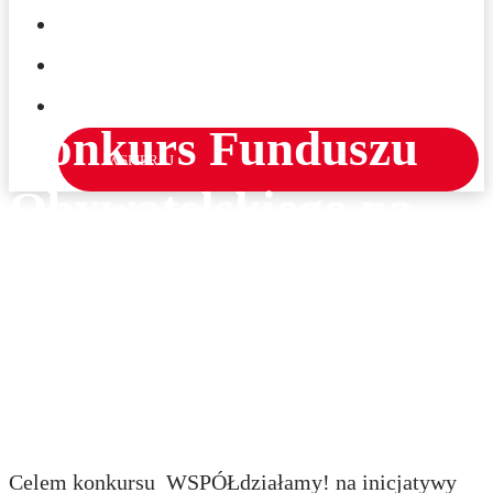
KONKURS STRAŻNICZY
KONTAKT
WSPÓŁdziałamy!
ENGLISH
Konkurs Funduszu
WSPIERAJ
Obywatelskiego na
społeczne inicjatywy
uchodźców i
uchodźczyń
Celem konkursu WSPÓŁdziałamy! na inicjatywy