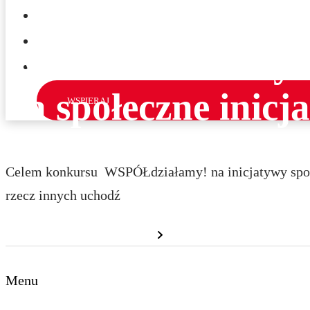
KONKURS STRAŻNICZY
KONTAKT
WSPÓŁdziałamy! 
ENGLISH
na społeczne inic
WSPIERAJ
Celem konkursu WSPÓŁdziałamy! na inicjatywy społe
rzecz innych uchodź
Dowiedz się więcej
Menu