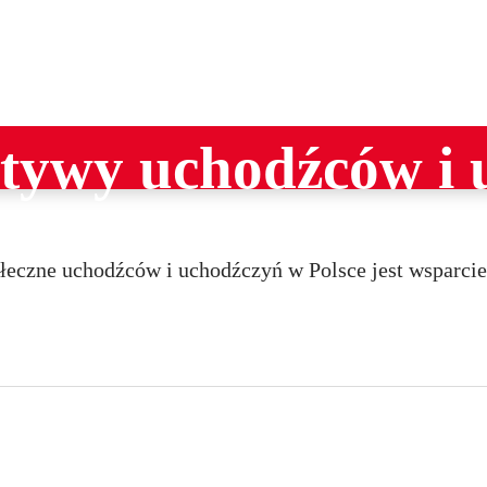
Konkurs Funduszu
jatywy uchodźców i
czne uchodźców i uchodźczyń w Polsce jest wsparcie