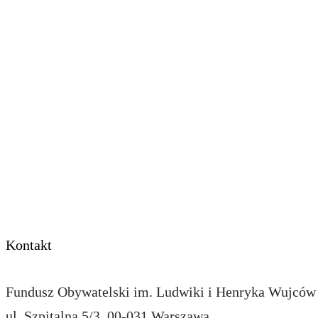
Strona główna
O Funduszu
Wspierane inicjatywy
Pomagam
Kontakt
Dla mediów
Przekaż 1,5%
Kontakt
Fundusz Obywatelski im. Ludwiki i Henryka Wujców |
ul. Szpitalna 5/3, 00-031 Warszawa