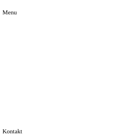
Menu
Strona główna
O Funduszu
Wspierane inicjatywy
Pomagam
Kontakt
Dla mediów
Przekaż 1,5%
Kontakt