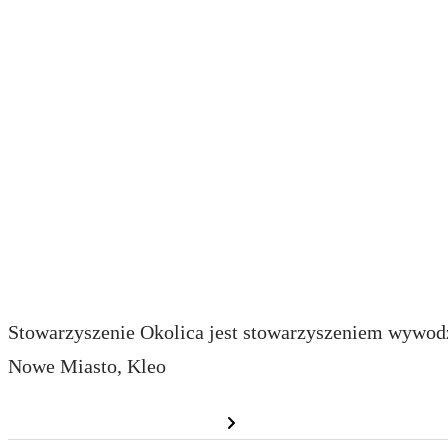
przez
agnieszka
Wsparcie walki o 
w Alei Zakochany
dofinansowanie wy
Stowarzyszenie Okolica jest stowarzyszeniem wywodzą
Nowe Miasto, Kleo
Dowiedz się więcej