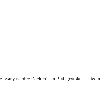
otników zachodnich
w Białymstoku –
y dendrologicznej
izowany na obrzeżach miasta Białegostoku – osiedla