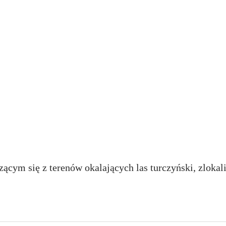
pozostawienie żyw
ch w Parku Planty 
konania ekspertyz
cym się z terenów okalających las turczyński, zlokal