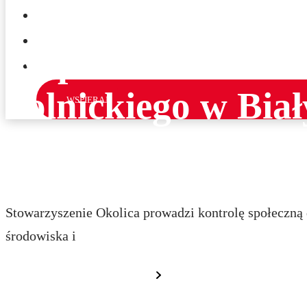
KONKURS STRAŻNICZY
KONTAKT
Wsparcie walki o 
ENGLISH
Solnickiego w Bia
WSPIERAJ
ekspertyzy ornitol
Stowarzyszenie Okolica prowadzi kontrolę społeczną d
środowiska i
Dowiedz się więcej
28/02/2025