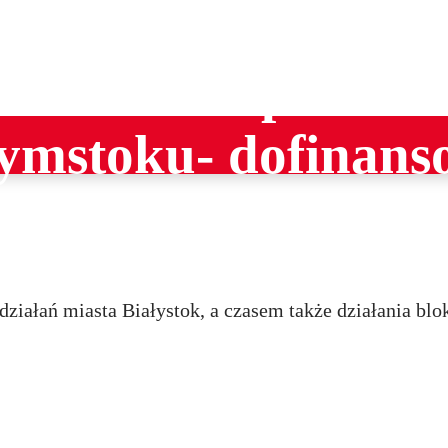
uratowanie przed w
łymstoku- dofinan
ogicznej
ziałań miasta Białystok, a czasem także działania blok